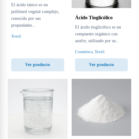
El ácido tánico es un
polifenol vegetal complejo,
Ácido Tioglicólico
conocido por sus
propiedades...
El ácido tioglicólico es un
compuesto orgánico con
Textil
azufre, utilizado por su...
Cosmética
,
Textil
Ver producto
Ver producto