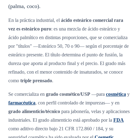
(palma, coco).
En la práctica industrial, el
ácido esteárico comercial rara
vez es esteárico puro
: es una mezcla de ácido esteárico y
ácido palmítico en distintas proporciones, que se comercializa
por "títulos" —Esteárico 50, 70 o 90— según el porcentaje de
esteárico presente. El título determina el punto de fusión, la
dureza que aporta al producto final y el precio. El grado más
refinado, con el menor contenido de insaturados, se conoce
como
triple prensado
.
Se comercializa en
grado cosmético/USP
—para
cosmética
y
farmacéutica
, con perfil controlado de impurezas— y en
grado alimenticio/técnico
para jabonería, velas y aplicaciones
industriales. El grado alimenticio está aprobado por la
FDA
como aditivo directo bajo 21 CFR 172.860 / 184, y su
seguridad cosmética ha sido evaluada por el
Cosmetic