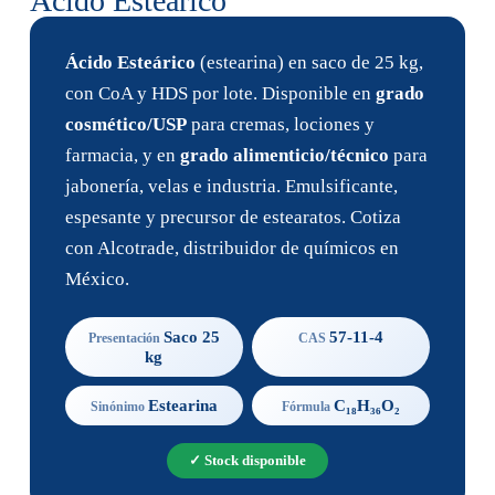
Ácido Esteárico
Ácido Esteárico
(estearina) en saco de 25 kg,
con CoA y HDS por lote. Disponible en
grado
cosmético/USP
para cremas, lociones y
farmacia, y en
grado alimenticio/técnico
para
jabonería, velas e industria. Emulsificante,
espesante y precursor de estearatos. Cotiza
con Alcotrade, distribuidor de químicos en
México.
Saco 25
57-11-4
Presentación
CAS
kg
Estearina
C₁₈H₃₆O₂
Sinónimo
Fórmula
✓ Stock disponible