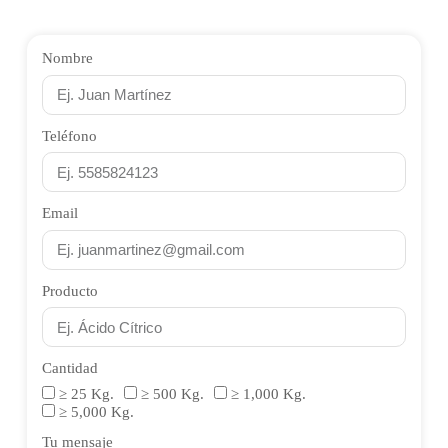
más refinado, con el menor contenido de
que funde alrededor de los
55-69 °C
. Al ser un
insaturados y color más claro, preferido en
ácido graso
saturado no se enrancia
como los
cosmética y aplicaciones de alta calidad. El título
Nombre
insaturados, por lo que tiene buena estabilidad y
define la dureza que aporta al producto final.
una vida útil de aproximadamente 2 años en envase
original. Evitar la humedad y el contacto con
Teléfono
oxidantes fuertes.
Email
Producto
Cantidad
≥ 25 Kg.
≥ 500 Kg.
≥ 1,000 Kg.
≥ 5,000 Kg.
Tu mensaje