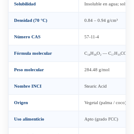
Solubilidad
Insoluble en agua; soluble 
Densidad (70 °C)
0.84 – 0.94 g/cm³
Número CAS
57-11-4
Fórmula molecular
C₁₈H₃₆O₂ — C₁₇H₃₅COOH
Peso molecular
284.48 g/mol
Nombre INCI
Stearic Acid
Origen
Vegetal (palma / coco) — 
Uso alimenticio
Apto (grado FCC)