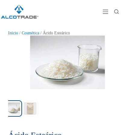
Inicio
/
Cosmética
/ Ácido Esteárico