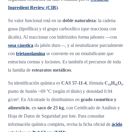
Ingredient Review (CIR)
.
Su valor funcional está en su
doble naturaleza
: la cadena
grasa (lipofílica) y el grupo carboxílico (que reacciona con
álcalis). Al reaccionar con hidróxidos forma jabones —con
sosa cáustica
da jabón duro—, y al neutralizarse parcialmente
con
trietanolamina
se convierte en un emulsificante que
estructura cremas y lociones. Es también el precursor de toda
la familia de
estearatos metálicos
.
Su identificación química es
CAS 57-11-4
, fórmula
C₁₈H₃₆O₂
,
punto de fusión ~69 °C (según el título) y densidad 0.94
g/cm³. En Alcotrade lo distribuimos en
grado cosmético y
alimenticio
, en
saco de 25 kg
, con Certificado de Análisis y
Hoja de Datos de Seguridad por lote. Para consultar
información química completa, revisa la ficha oficial de
ácido