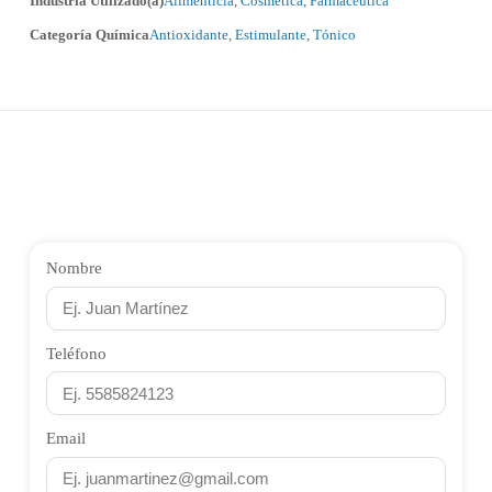
Industria Utilizado(a)
Alimenticia
,
Cosmética
,
Farmacéutica
Categoría Química
Antioxidante
,
Estimulante
,
Tónico
Nombre
Teléfono
Email