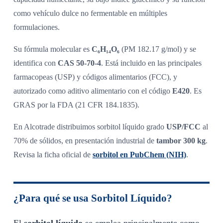
como vehículo dulce no fermentable en múltiples
formulaciones.
Su fórmula molecular es
C₆H₁₄O₆
(PM 182.17 g/mol) y se
identifica con
CAS 50-70-4
. Está incluido en las principales
farmacopeas (USP) y códigos alimentarios (FCC), y
autorizado como aditivo alimentario con el código
E420
. Es
GRAS por la FDA (21 CFR 184.1835).
En Alcotrade distribuimos sorbitol líquido grado
USP/FCC
al
70% de sólidos, en presentación industrial de
tambor 300 kg
.
Revisa la ficha oficial de
sorbitol en PubChem (NIH)
.
¿Para qué se usa Sorbitol Líquido?
El
sorbitol líquido
se emplea principalmente como