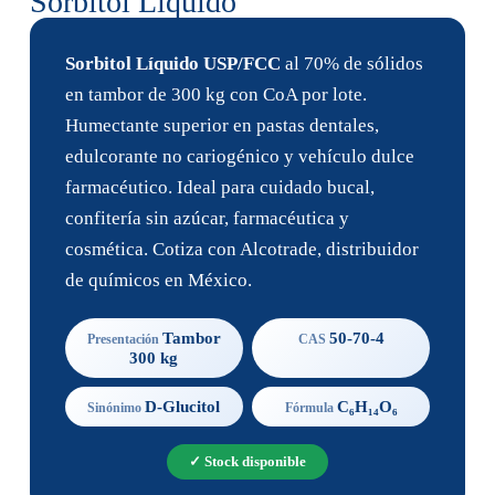
Sorbitol Líquido
Sorbitol Líquido USP/FCC
al 70% de sólidos
en tambor de 300 kg con CoA por lote.
Humectante superior en pastas dentales,
edulcorante no cariogénico y vehículo dulce
farmacéutico. Ideal para cuidado bucal,
confitería sin azúcar, farmacéutica y
cosmética. Cotiza con Alcotrade, distribuidor
de químicos en México.
Tambor
50-70-4
Presentación
CAS
300 kg
D-Glucitol
C₆H₁₄O₆
Sinónimo
Fórmula
✓ Stock disponible