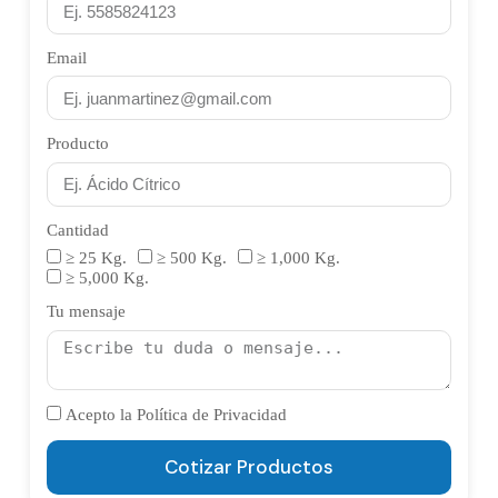
anuales manejamos entregas parciales de sorbitol
alimenticias reguladas por COFEPRIS en México.
líquido con calendario acordado y precios
Email
preferenciales por volumen.
Producto
Cantidad
≥ 25 Kg.
≥ 500 Kg.
≥ 1,000 Kg.
≥ 5,000 Kg.
Tu mensaje
Acepto la Política de Privacidad
Cotizar Productos