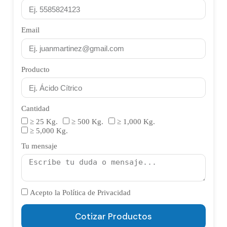
equipo técnico para dosificación específica.
alternativa a parabenos y conservadores sintéticos
con peor percepción de consumidor. En Alcotrade
Email
distribuimos sorbato de potasio USP obtenido por
síntesis idéntica al natural, con documentación
técnica completa para respaldar los claims
Producto
regulatorios de tu producto.
Cantidad
≥ 25 Kg.
≥ 500 Kg.
≥ 1,000 Kg.
≥ 5,000 Kg.
Tu mensaje
Acepto la Política de Privacidad
Cotizar Productos