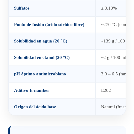
Sulfatos
≤ 0.10%
Punto de fusión (ácido sórbico libre)
~270 °C (con de
Solubilidad en agua (20 °C)
~139 g / 100 mL 
Solubilidad en etanol (20 °C)
~2 g / 100 mL (p
pH óptimo antimicrobiano
3.0 – 6.5 (rango 
Aditivo E-number
E202
Origen del ácido base
Natural (fresno sil