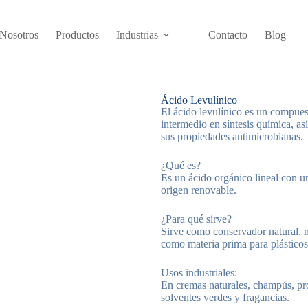
Nosotros
Productos
Industrias
Contacto
Blog
Ácido Levulínico
El ácido levulínico es un compue
intermedio en síntesis química, a
sus propiedades antimicrobianas.
¿Qué es?
Es un ácido orgánico lineal con u
origen renovable.
¿Para qué sirve?
Sirve como conservador natural, 
como materia prima para plásticos
Usos industriales:
En cremas naturales, champús, prod
solventes verdes y fragancias.