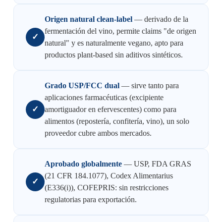
Origen natural clean-label
— derivado de la
fermentación del vino, permite claims "de origen
✓
natural" y es naturalmente vegano, apto para
productos plant-based sin aditivos sintéticos.
Grado USP/FCC dual
— sirve tanto para
aplicaciones farmacéuticas (excipiente
✓
amortiguador en efervescentes) como para
alimentos (repostería, confitería, vino), un solo
proveedor cubre ambos mercados.
Aprobado globalmente
— USP, FDA GRAS
(21 CFR 184.1077), Codex Alimentarius
✓
(E336(i)), COFEPRIS: sin restricciones
regulatorias para exportación.