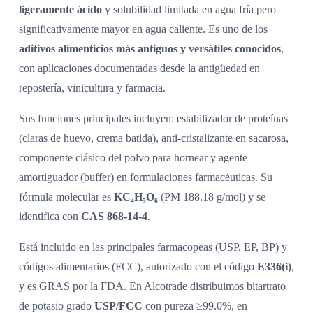
ligeramente ácido
y solubilidad limitada en agua fría pero
significativamente mayor en agua caliente. Es uno de los
aditivos alimenticios más antiguos y versátiles conocidos
,
con aplicaciones documentadas desde la antigüedad en
repostería, vinicultura y farmacia.
Sus funciones principales incluyen: estabilizador de proteínas
(claras de huevo, crema batida), anti-cristalizante en sacarosa,
componente clásico del polvo para hornear y agente
amortiguador (buffer) en formulaciones farmacéuticas. Su
fórmula molecular es
KC₄H₅O₆
(PM 188.18 g/mol) y se
identifica con
CAS 868-14-4
.
Está incluido en las principales farmacopeas (USP, EP, BP) y
códigos alimentarios (FCC), autorizado con el código
E336(i)
,
y es GRAS por la FDA. En Alcotrade distribuimos bitartrato
de potasio grado
USP/FCC
con pureza ≥99.0%, en